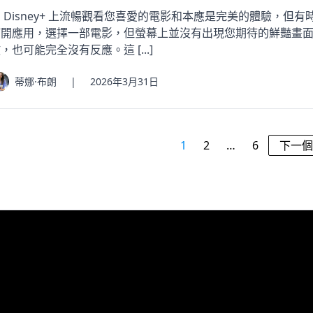
 Disney+ 上流暢觀看您喜愛的電影和本應是完美的體驗，但
打開應用，選擇一部電影，但螢幕上並沒有出現您期待的鮮豔畫
，也可能完全沒有反應。這 [...]
蒂娜·布朗
|
2026年3月31日
1
2
…
6
下一個