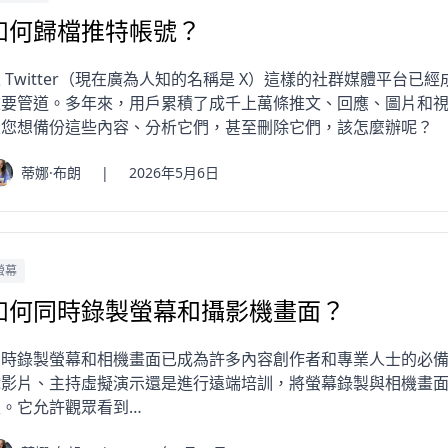
如何歸檔推特帳號？
 Twitter（現在廣為人知的名稱是 X）這樣的社群媒體平台
重要管道。多年來，用戶累積了成千上萬條推文、回應、圖片和
果您想備份這些內容、分析它們，甚至刪除它們，該怎麼辦呢？
蒂娜·布朗
|
2026年5月6日
螢幕
如何同時錄製螢幕和攝影機畫面？
同時錄製螢幕和相機畫面已成為許多內容創作者和專業人士的必
戲影片、主持虛擬演示還是進行遠端培訓，將螢幕錄製與相機畫
性。它允許觀眾看到…