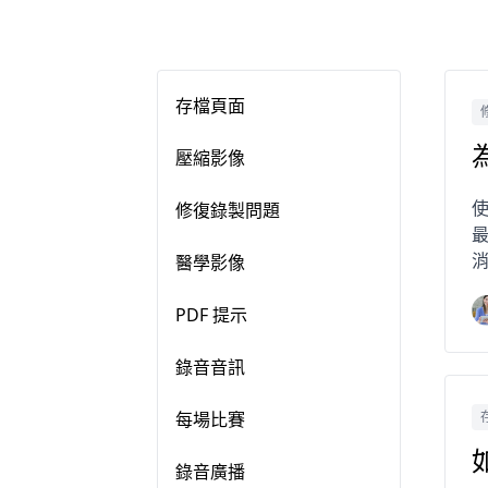
存檔頁面
壓縮影像
使
修復錄製問題
最
醫學影像
PDF 提示
錄音音訊
每場比賽
錄音廣播