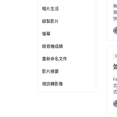
唱片生活
快
錄製影片
螢幕
錄音機成績
重新命名文件
影片摘要
F
視訊轉影像
言
式