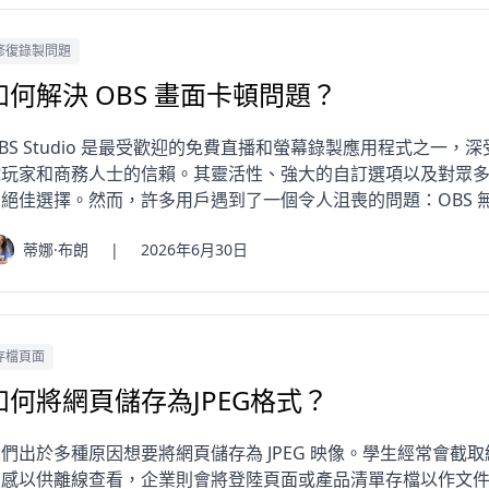
修復錄製問題
如何解決 OBS 畫面卡頓問題？
BS Studio 是最受歡迎的免費直播和螢幕錄製應用程式之一
戲玩家和商務人士的信賴。其靈活性、強大的自訂選項以及對眾
的絕佳選擇。然而，許多用戶遇到了一個令人沮喪的問題：OBS 
蒂娜·布朗
|
2026年6月30日
存檔頁面
如何將網頁儲存為JPEG格式？
們出於多種原因想要將網頁儲存為 JPEG 映像。學生經常會截
靈感以供離線查看，企業則會將登陸頁面或產品清單存檔以作文件記