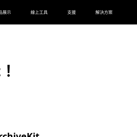
品展示
線上工具
支援
解決方案
t！
hiveKit