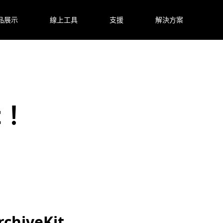
品展示
線上工具
支援
解決方案
t！
hiveKit