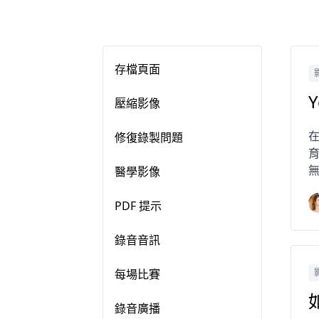
存檔頁面
壓縮影像
在
修復錄製問題
無
醫學影像
PDF 提示
錄音音訊
每場比賽
錄音廣播