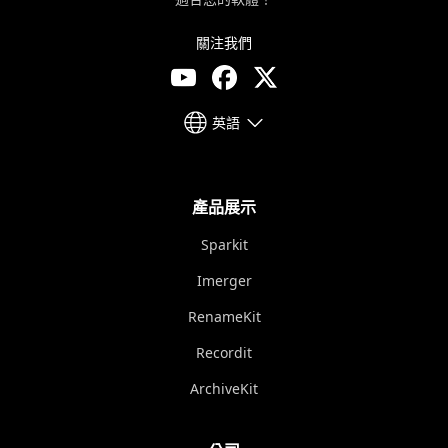
關注我們
英語
產品展示
Sparkit
Imerger
RenameKit
Recordit
ArchiveKit