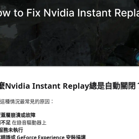
麼Nvidia Instant Replay總是自動關閉
這種情況最常見的原因：
覆蓋層崩潰或故障
間不足
在錄音驅動器上
a 服務未執行
誤或 GeForce Experience 安裝損壞