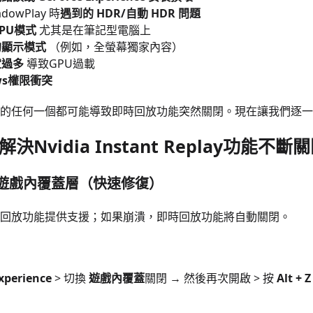
dowPlay 時
遇到的 HDR/自動 HDR 問題
PU模式
尤其是在筆記型電腦上
的顯示模式
（例如，全螢幕獨家內容）
定過多
導致GPU過載
ows權限衝突
的任何一個都可能導致即時回放功能突然關閉。現在讓我們逐一
何解決Nvidia Instant Replay功能
重啟遊戲內覆蓋層（快速修復）
回放功能提供支援；如果崩潰，即時回放功能將自動關閉。
xperience
> 切換
遊戲內覆蓋
關閉
→ 然後再次開啟 > 按
Alt + Z