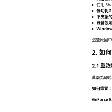
使用 Sha
低功耗G
不支援
錄音設
Wind
這些原因中
2. 如
2.1 
此層為即時
如何重置：
GeForce E