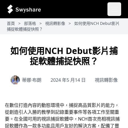
開啟主
首頁
>
部落格
>
視訊轉影像
>
如何使用NCH Debut影片
捕捉軟體捕捉快照？
如何使用NCH Debut影片捕
捉軟體捕捉快照？
蒂娜·布朗
2024 年5 月14 日
視訊轉影像
在數位打造內容的動態環境中，捕捉高品質影片的能力，
從創造引人入勝的教學到記錄重要事件等各項工作至關重
要。在全國可用的視訊捕捉軟體中，NCH首次亮相視訊捕
捉軟體作為一款多功能且用戶友好的解決方案，配備了豐