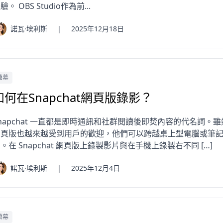
驗。 OBS Studio作為前...
諾瓦·埃利斯
|
2025年12月18日
螢幕
如何在Snapchat網頁版錄影？
napchat 一直都是即時通訊和社群閱讀後即焚內容的代名詞。雖然
網頁版也越來越受到用戶的歡迎，他們可以跨越桌上型電腦或筆
。在 Snapchat 網頁版上錄製影片與在手機上錄製右不同 […]
諾瓦·埃利斯
|
2025年12月4日
螢幕