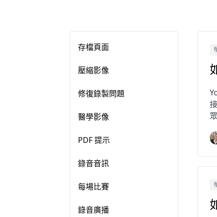
存檔頁面
壓縮影像
修復錄製問題
醫學影像
PDF 提示
錄音音訊
每場比賽
錄音廣播