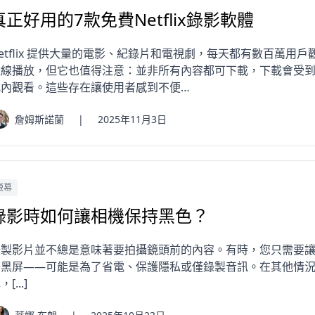
真正好用的7款免費Netflix錄影軟體
etflix 提供大量的電影、紀錄片和電視劇，每天都有數百萬用戶觀看
線播放，但它也值得注意：並非所有內容都可下載，下載會受到長期限
式內觀看。這些存在讓使用者感到不便…
詹姆斯諾蘭
|
2025年11月3日
螢幕
錄影時如何讓相機保持黑色？
錄製影片並不總是意味著要拍攝鏡頭前的內容。有時，您只需要
器黑屏——可能是為了省電、保護隱私或僅錄製音訊。在其他情
，[...]