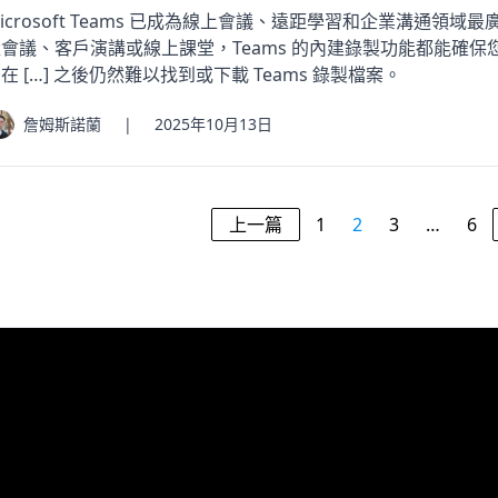
icrosoft Teams 已成為線上會議、遠距學習和企業溝通
盪會議、客戶演講或線上課堂，Teams 的內建錄製功能都能確
在 […] 之後仍然難以找到或下載 Teams 錄製檔案。
詹姆斯諾蘭
|
2025年10月13日
上一篇
1
2
3
…
6