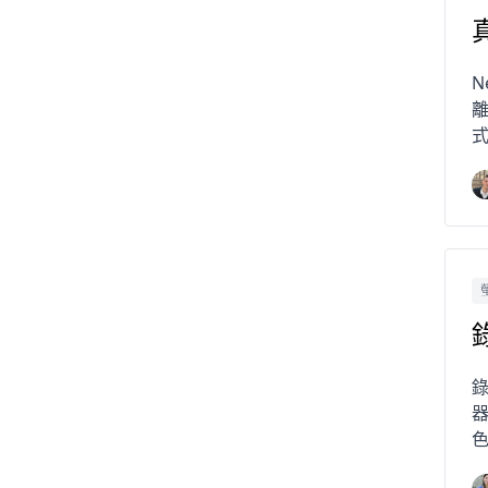
N
離
色