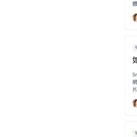
體
S
片