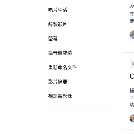
W
唱片生活
異
能
錄製影片
螢幕
錄音機成績
重新命名文件
影片摘要
視訊轉影像
幸
功