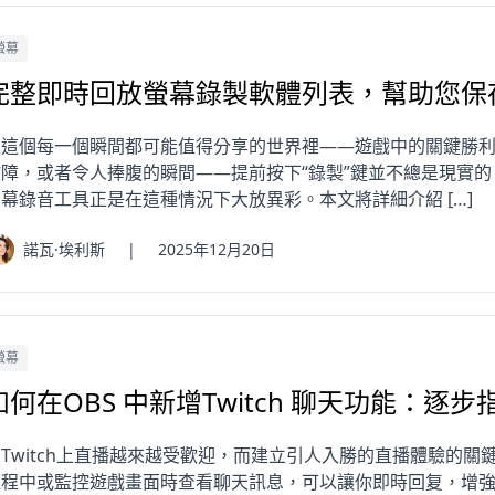
螢幕
完整即時回放螢幕錄製軟體列表，幫助您保
在這個每一個瞬間都可能值得分享的世界裡——遊戲中的關鍵勝
故障，或者令人捧腹的瞬間——提前按下“錄製”鍵並不總是現實
幕錄音工具正是在這種情況下大放異彩。本文將詳細介紹 […]
諾瓦·埃利斯
|
2025年12月20日
螢幕
如何在OBS 中新增Twitch 聊天功能：逐步
在Twitch上直播越來越受歡迎，而建立引人入勝的直播體驗的
過程中或監控遊戲畫面時查看聊天訊息，可以讓你即時回复，增